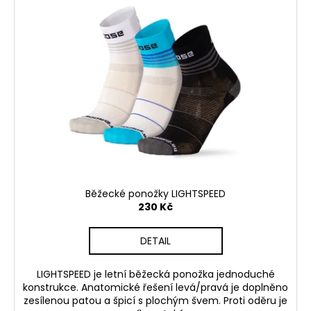
p
i
s
p
r
o
d
u
k
t
ů
Běžecké ponožky LIGHTSPEED
230 Kč
DETAIL
LIGHTSPEED je letní běžecká ponožka jednoduché
konstrukce. Anatomické řešení levá/pravá je doplněno
zesílenou patou a špicí s plochým švem. Proti oděru je