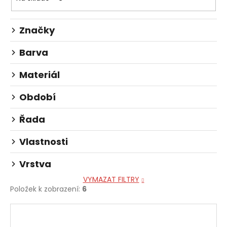
u
o
č
d
u
Značky
u
j
e
k
Barva
m
t
e
ů
Materiál
CYKLISTICKÉ
Období
PONOŽKY
FRESH
15
Řada
149
Kč
Vlastnosti
Vrstva
VYMAZAT FILTRY
Položek k zobrazení:
6
V
ý