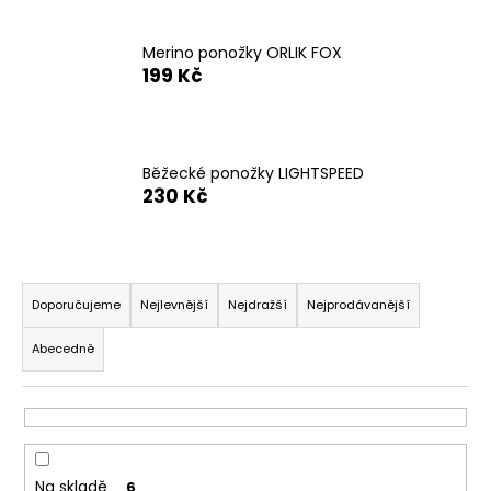
n
a
Merino ponožky ORLIK FOX
j
199 Kč
í
t
?
Běžecké ponožky LIGHTSPEED
230 Kč
Ř
HLEDAT
a
Doporučujeme
Nejlevnější
Nejdražší
Nejprodávanější
z
Abecedně
e
D
n
o
p
í
o
p
r
r
Na skladě
6