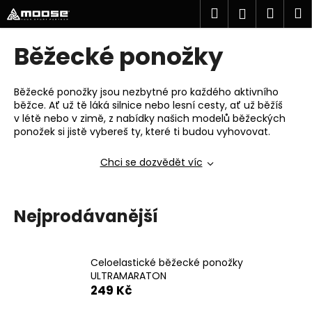
K
Přejít
Hledat
Náku
M
Přihlášen
na
o
obsah
Zpět
Zpět
košík
š
Běžecké ponožky
í
k
C
Běžecké ponožky jsou nezbytné pro každého aktivního
o
běžce. Ať už tě láká silnice nebo lesní cesty, ať už běžíš
v létě nebo v zimě, z nabídky našich modelů běžeckých
p
ponožek si jistě vybereš ty, které ti budou vyhovovat.
o
t
Chci se dozvědět víc
ř
e
Nejprodávanější
b
u
j
Celoelastické běžecké ponožky
e
ULTRAMARATON
t
249 Kč
e