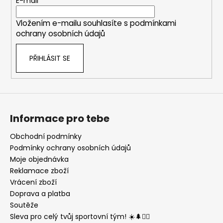
t
E-mail
r
í
v
Vložením e-mailu souhlasíte s
podmínkami
k
ochrany osobních údajů
y
v
PŘIHLÁSIT SE
ý
p
i
s
u
Informace pro tebe
Obchodní podmínky
Podmínky ochrany osobních údajů
Moje objednávka
Reklamace zboží
Vrácení zboží
Doprava a platba
Soutěže
Sleva pro celý tvůj sportovní tým! ☀️🌲🏃‍♂️