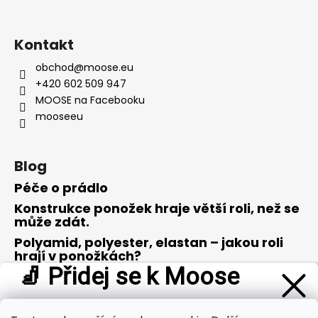
Kontakt
obchod
@
moose.eu
+420 602 509 947
MOOSE na Facebooku
mooseeu
Blog
Péče o prádlo
Konstrukce ponožek hraje větší roli, než se
může zdát.
Polyamid, polyester, elastan – jakou roli
hrají v ponožkách?
🧦 Přidej se k Moose
Merino vlna – opravdu zázrak přírody?
Buď první, kdo se dozví o
novinkách a tipech z oblasti
outdooru
. A jako poděkování od nás dostaneš
slevu 100 Kč