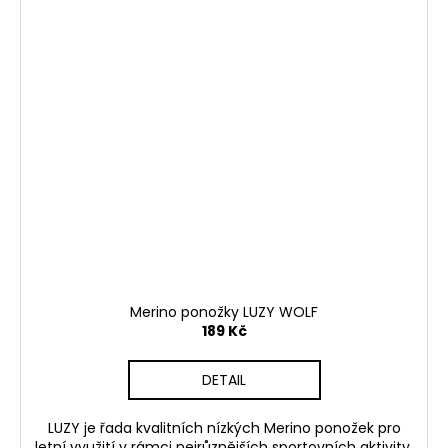
Merino ponožky LUZY WOLF
189 Kč
DETAIL
LUZY je řada kvalitních nízkých Merino ponožek pro
letní využití v rámci nejrůznějších sportovních aktivity,