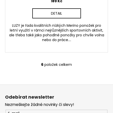
189 Kč
DETAIL
LUZY je řada kvalitních nízkých Merino ponožek pro
letní využití v rámci nejrůznějších sportovních aktivit,
ale třeba také jako pohodlné ponožky pro chvíle volna
nebo do práce....
6
položek celkem
O
v
l
á
Z
d
á
a
Odebírat newsletter
p
c
Nezmeškejte žádné novinky či slevy!
í
a
p