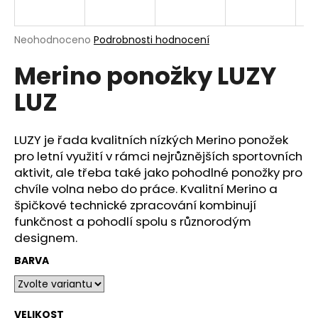
n
a
Průměrné
Neohodnoceno
Podrobnosti hodnocení
j
hodnocení
í
Merino ponožky LUZY
produktu
je
t
LUZ
0,0
?
z
5
hvězdiček.
LUZY je řada kvalitních nízkých Merino ponožek
pro letní využití v rámci nejrůznějších sportovních
aktivit, ale třeba také jako pohodlné ponožky pro
HLEDAT
chvíle volna nebo do práce. Kvalitní Merino a
špičkové technické zpracování kombinují
funkčnost a pohodlí spolu s různorodým
designem.
D
o
BARVA
p
o
r
VELIKOST