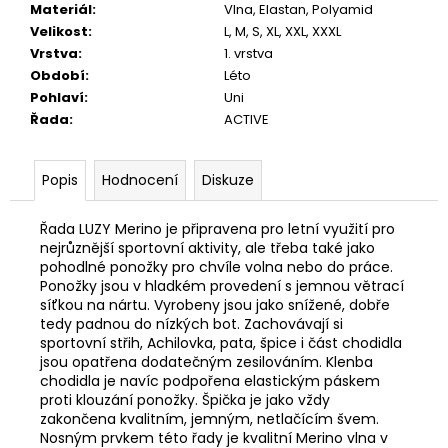
Materiál
:
Vlna
,
Elastan
,
Polyamid
Velikost
:
L, M, S, XL, XXL, XXXL
Vrstva
:
1. vrstva
Období
:
Léto
Pohlaví
:
Uni
Řada
:
ACTIVE
Popis
Hodnocení
Diskuze
Řada LUZY Merino je připravena pro letní využití pro
nejrůznější sportovní aktivity, ale třeba také jako
pohodlné ponožky pro chvíle volna nebo do práce.
Ponožky jsou v hladkém provedení s jemnou větrací
síťkou na nártu. Vyrobeny jsou jako snížené, dobře
tedy padnou do nízkých bot. Zachovávají si
sportovní střih, Achilovka, pata, špice i část chodidla
jsou opatřena dodatečným zesilováním. Klenba
chodidla je navíc podpořena elastickým páskem
proti klouzání ponožky. Špička je jako vždy
zakončena kvalitním, jemným, netlačícím švem.
Nosným prvkem této řady je kvalitní Merino vlna v