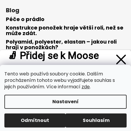
Blog
Péče o prádlo
Konstrukce ponožek hraje větší roli, než se
může zdát.
Polyamid, polyester, elastan – jakou roli
hrají v ponožkách?
🧦 Přidej se k Moose
Merino vlna – opravdu zázrak přírody?
Buď první, kdo se dozví o
novinkách a tipech z oblasti
outdooru
. A jako poděkování od nás dostaneš
slevu 100 Kč
Tento web používá soubory cookie. Dalším
Přijímáme online platby
na svůj první nákup
.
procházením tohoto webu vyjadřujete souhlas s
jejich používáním. Více informací
zde
.
Nastavení
Přihlásit se a získat slevu
Vytvořil Shoptet
Copyright 2026
MOOSE
. Všechna práva vyhrazena.
Zásady zpracování osobních údajů
Odmítnout
Souhlasím
Upravit nastavení cookies