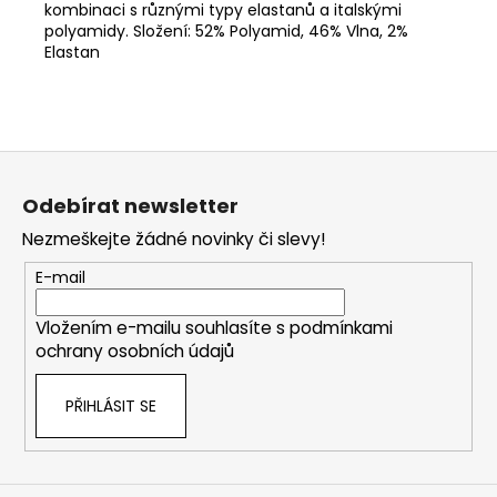
kombinaci s různými typy elastanů a italskými
polyamidy. Složení: 52% Polyamid, 46% Vlna, 2%
Elastan
Z
á
Odebírat newsletter
p
Nezmeškejte žádné novinky či slevy!
a
t
E-mail
í
Vložením e-mailu souhlasíte s
podmínkami
ochrany osobních údajů
PŘIHLÁSIT SE