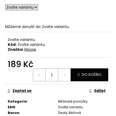
u
č
u
j
e
Můžeme doručit do:
Zvolte variantu
m
e
Zvolte variantu
Kód:
Zvolte variantu
CELOELASTICKÉ
Značka:
Moose
BĚŽECKÉ
PONOŽKY
ULTRAMARATON
189 Kč
249
Měrná
Kč
DO KOŠÍKU
cena:
Zeptat se
Sdílet
Kategorie
:
Běžecké ponožky
EAN
:
Zvolte variantu
Barva
:
Šedá, Béžová