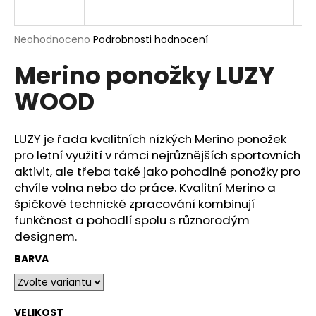
n
a
Průměrné
Neohodnoceno
Podrobnosti hodnocení
j
hodnocení
í
Merino ponožky LUZY
produktu
je
t
WOOD
0,0
?
z
5
hvězdiček.
LUZY je řada kvalitních nízkých Merino ponožek
pro letní využití v rámci nejrůznějších sportovních
aktivit, ale třeba také jako pohodlné ponožky pro
HLEDAT
chvíle volna nebo do práce. Kvalitní Merino a
špičkové technické zpracování kombinují
funkčnost a pohodlí spolu s různorodým
designem.
D
o
BARVA
p
o
r
VELIKOST