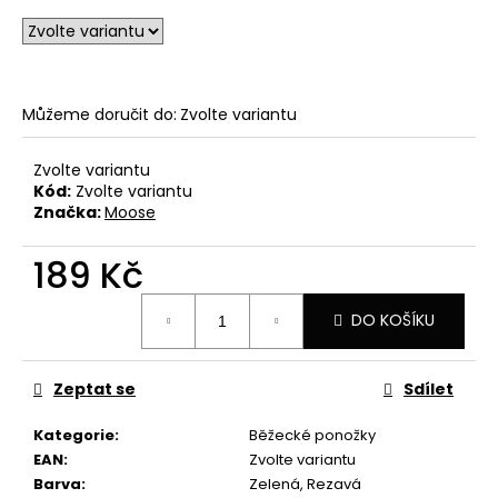
u
č
u
j
e
Můžeme doručit do:
Zvolte variantu
m
e
Zvolte variantu
Kód:
Zvolte variantu
CYKLISTICKÉ
Značka:
Moose
PONOŽKY
FRESH
10
189 Kč
139
Měrná
Kč
DO KOŠÍKU
cena:
Zeptat se
Sdílet
Kategorie
:
Běžecké ponožky
EAN
:
Zvolte variantu
Barva
:
Zelená, Rezavá