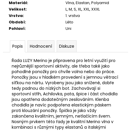
Materiál
:
Vlna
,
Elastan
,
Polyamid
Velikost
:
L, M, S, XL, XXL, XXXL
Vrstva
:
1. vrstva
Období
:
Léto
Pohlaví
:
Uni
Popis
Hodnocení
Diskuze
Řada LUZY Merino je připravena pro letní využití pro
nejrůznější sportovní aktivity, ale třeba také jako
pohodlné ponožky pro chvíle volna nebo do práce.
Ponožky jsou v hladkém provedení s jemnou větrací
síťkou na nártu. Vyrobeny jsou jako snížené, dobře
tedy padnou do nízkých bot. Zachovávají si
sportovní střih, Achilovka, pata, špice i část chodidla
jsou opatřena dodatečným zesilováním. Klenba
chodidla je navíc podpořena elastickým páskem
proti klouzání ponožky. Špička je jako vždy
zakončena kvalitním, jemným, netlačícím švem.
Nosným prvkem této řady je kvalitní Merino vlna v
kombinaci s různými typy elastanů a italskými