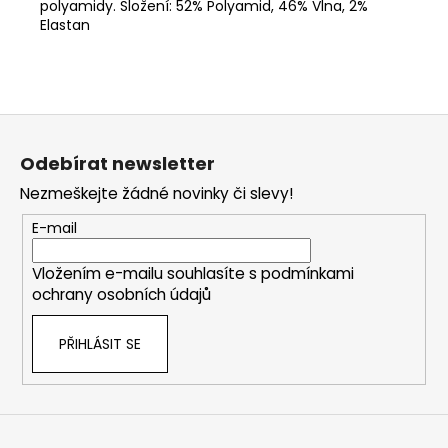
polyamidy. Složení: 52% Polyamid, 46% Vlna, 2%
Elastan
Z
á
Odebírat newsletter
p
Nezmeškejte žádné novinky či slevy!
a
t
E-mail
í
Vložením e-mailu souhlasíte s
podmínkami
ochrany osobních údajů
PŘIHLÁSIT SE