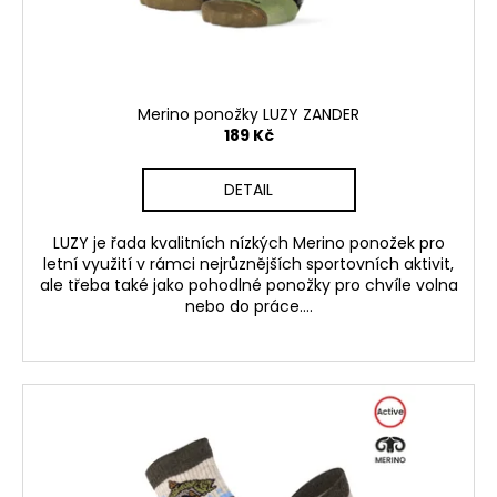
u
k
t
ů
Merino ponožky LUZY ZANDER
189 Kč
DETAIL
LUZY je řada kvalitních nízkých Merino ponožek pro
letní využití v rámci nejrůznějších sportovních aktivit,
ale třeba také jako pohodlné ponožky pro chvíle volna
nebo do práce....