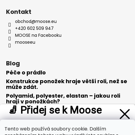
Kontakt
obchod
@
moose.eu
+420 602 509 947
MOOSE na Facebooku
mooseeu
Blog
Péče o prádlo
Konstrukce ponožek hraje větší roli, než se
může zdát.
Polyamid, polyester, elastan – jakou roli
hrají v ponožkách?
🧦 Přidej se k Moose
Merino vlna – opravdu zázrak přírody?
Buď první, kdo se dozví o
novinkách a tipech z oblasti
outdooru
. A jako poděkování od nás dostaneš
slevu 100 Kč
Tento web používá soubory cookie. Dalším
Přijímáme online platby
na svůj první nákup
.