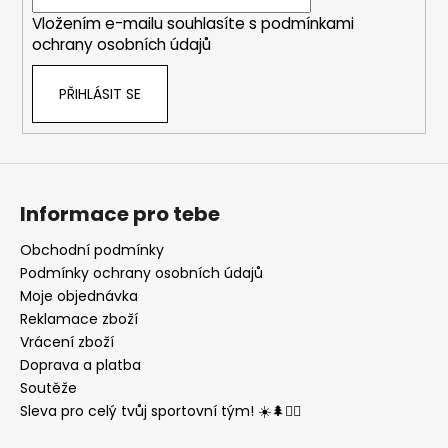
í
v
Vložením e-mailu souhlasíte s
podmínkami
k
ochrany osobních údajů
y
v
PŘIHLÁSIT SE
ý
p
i
s
u
Informace pro tebe
Obchodní podmínky
Podmínky ochrany osobních údajů
Moje objednávka
Reklamace zboží
Vrácení zboží
Doprava a platba
Soutěže
Sleva pro celý tvůj sportovní tým! ☀️🌲🏃‍♂️