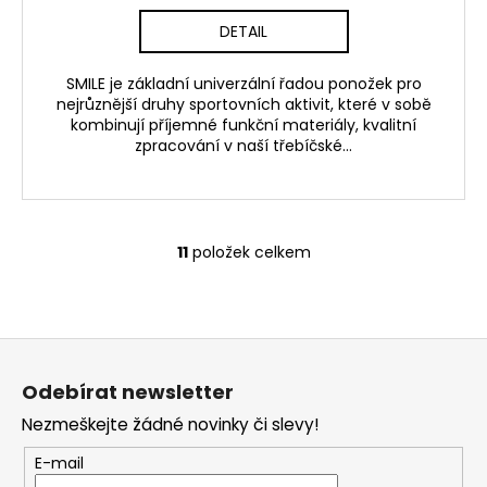
DETAIL
SMILE je základní univerzální řadou ponožek pro
nejrůznější druhy sportovních aktivit, které v sobě
kombinují příjemné funkční materiály, kvalitní
zpracování v naší třebíčské...
11
položek celkem
O
v
l
á
Z
d
á
a
Odebírat newsletter
p
c
Nezmeškejte žádné novinky či slevy!
í
a
p
t
E-mail
r