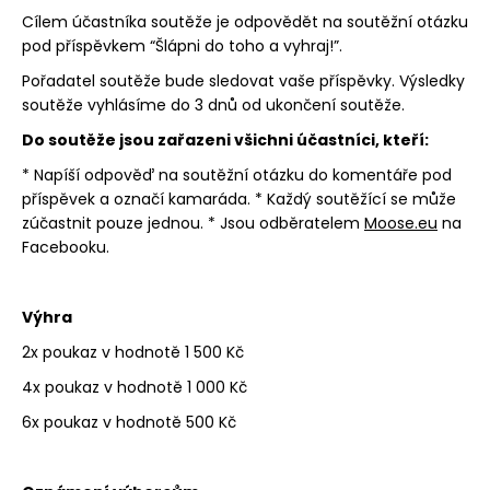
u
č
Cílem účastníka soutěže je odpovědět na soutěžní otázku
u
pod příspěvkem “Šlápni do toho a vyhraj!”.
j
Pořadatel soutěže bude sledovat vaše příspěvky. Výsledky
e
soutěže vyhlásíme do 3 dnů od ukončení soutěže.
m
Do soutěže jsou zařazeni všichni účastníci, kteří:
e
* Napíší odpověď na soutěžní otázku do komentáře pod
CYKLISTICKÉ
příspěvek a označí kamaráda. * Každý soutěžící se může
PONOŽKY
zúčastnit pouze jednou. * Jsou odběratelem
Moose.eu
na
FRESH
Facebooku.
15
149
Kč
Výhra
2x poukaz v hodnotě 1 500 Kč
4x poukaz v hodnotě 1 000 Kč
6x poukaz v hodnotě 500 Kč