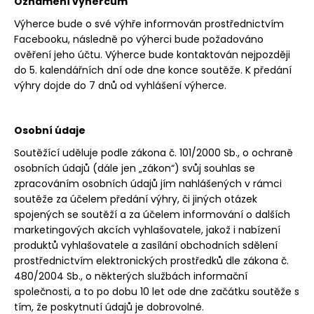
Oznámení výhercům
Výherce bude o své výhře informován prostřednictvím
Facebooku, následně po výherci bude požadováno
ověření jeho účtu. Výherce bude kontaktován nejpozději
do 5. kalendářních dní ode dne konce soutěže. K předání
výhry dojde do 7 dnů od vyhlášení výherce.
Osobní údaje
Soutěžící uděluje podle zákona č. 101/2000 Sb., o ochraně
osobních údajů (dále jen „zákon“) svůj souhlas se
zpracováním osobních údajů jím nahlášených v rámci
soutěže za účelem předání výhry, či jiných otázek
spojených se soutěží a za účelem informování o dalších
marketingových akcích vyhlašovatele, jakož i nabízení
produktů vyhlašovatele a zasílání obchodních sdělení
prostřednictvím elektronických prostředků dle zákona č.
480/2004 Sb., o některých službách informační
společnosti, a to po dobu 10 let ode dne začátku soutěže s
tím, že poskytnutí údajů je dobrovolné.