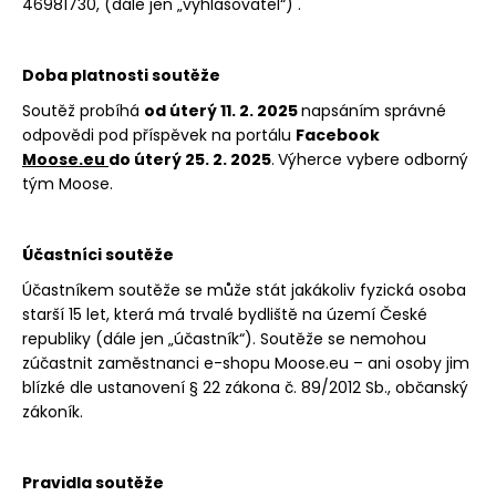
46981730, (dále jen „vyhlašovatel“) .
n
a
j
Doba platnosti soutěže
í
Soutěž probíhá
od úterý 11. 2. 2025
napsáním správné
t
odpovědi pod příspěvek na portálu
Facebook
?
Moose.eu
do úterý 25. 2. 2025
.
Výherce vybere odborný
tým Moose.
Účastníci soutěže
HLEDAT
Účastníkem soutěže se může stát jakákoliv fyzická osoba
starší 15 let, která má trvalé bydliště na území České
republiky (dále jen „účastník“). Soutěže se nemohou
zúčastnit zaměstnanci e-shopu Moose.eu – ani osoby jim
D
blízké dle ustanovení § 22 zákona č. 89/2012 Sb., občanský
o
zákoník.
p
o
r
Pravidla soutěže