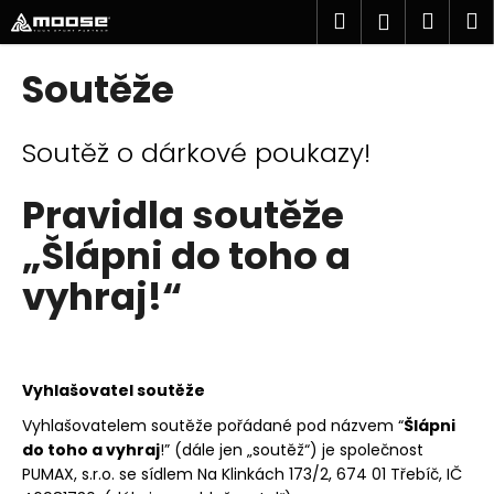
K
Přejít
Hledat
Náku
M
Přihlášen
na
o
obsah
Zpět
Zpět
košík
š
Soutěže
í
k
C
V
Soutěž o dárkové poukazy!
o
ý
p
p
Pravidla soutěže
o
i
„Šlápni do toho a
t
s
ř
vyhraj!“
č
e
l
b
á
u
n
Vyhlašovatel soutěže
j
k
e
Vyhlašovatelem soutěže pořádané pod názvem “
Šlápni
ů
do toho a vyhraj
!” (dále jen „soutěž“) je společnost
t
PUMAX, s.r.o. se sídlem Na Klinkách 173/2, 674 01 Třebíč, IČ
e