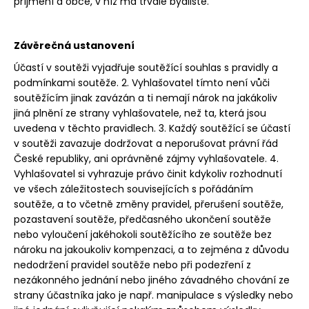
příjmení a obce, v níž má trvalé bydliště.
Závěrečná ustanovení
Účastí v soutěži vyjadřuje soutěžící souhlas s pravidly a
podmínkami soutěže. 2. Vyhlašovatel tímto není vůči
soutěžícím jinak zavázán a ti nemají nárok na jakákoliv
jiná plnění ze strany vyhlašovatele, než ta, která jsou
uvedena v těchto pravidlech. 3. Každý soutěžící se účastí
v soutěži zavazuje dodržovat a neporušovat právní řád
České republiky, ani oprávněné zájmy vyhlašovatele. 4.
Vyhlašovatel si vyhrazuje právo činit kdykoliv rozhodnutí
ve všech záležitostech souvisejících s pořádáním
soutěže, a to včetně změny pravidel, přerušení soutěže,
pozastavení soutěže, předčasného ukončení soutěže
nebo vyloučení jakéhokoli soutěžícího ze soutěže bez
nároku na jakoukoliv kompenzaci, a to zejména z důvodu
nedodržení pravidel soutěže nebo při podezření z
nezákonného jednání nebo jiného závadného chování ze
strany účastníka jako je např. manipulace s výsledky nebo