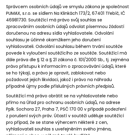
Správcem osobních údajů ve smyslu zákona je společnost
PUMAX, s.r.o. se sídlem Na Klinkách 173/2, 67401 Třebíč, IČ
46981730. Soutěžící má právo svůj souhlas se
zpracováním osobních údajů odvolat písemnou žádostí
doručenou na adresu sídla vyhlašovatele. Odvolání
souhlasu je účinné okamžikem jeho doručení
vyhlašovateli. Odvolání souhlasu během trvání soutěže
povede k vyloučení soutěžícího ze soutěže. Soutěžící má
dále práva dle § 12 a § 21 zákona č. 101/2000 Sb., tj. zejména
právo přístupu k informacím o zpracovávání údajů, které
se ho týkají, a právo je opravit, zablokovat nebo
požadovat jejich likvidaci, jakož i právo na náhradu
případné újmy podle příslušných právních předpisů.
Soutěžící má právo obrátit se na vyhlašovatele nebo
přímo na Úřad pro ochranu osobních údajů, na adrese
Pplk. Sochora 27, Praha 7, PSČ 170 00 v případě podezření
z porušení svých práv. Účastí v soutěži uděluje soutěžící
pro případ, že se stane výhercem některé z cen,
vyhlašovateli souhlas s uveřejněním svého jména,