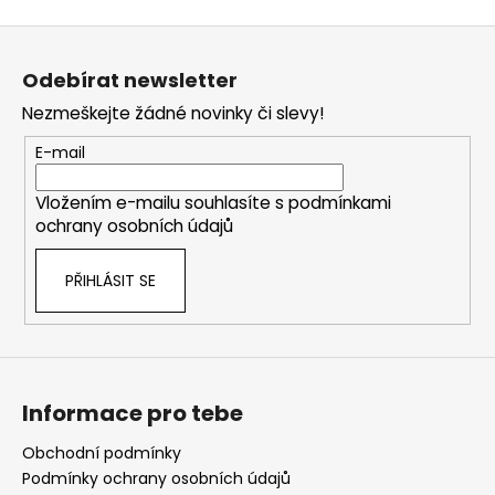
á
Z
d
á
a
Odebírat newsletter
p
c
Nezmeškejte žádné novinky či slevy!
í
a
p
t
E-mail
r
í
v
Vložením e-mailu souhlasíte s
podmínkami
k
ochrany osobních údajů
y
v
PŘIHLÁSIT SE
ý
p
i
s
u
Informace pro tebe
Obchodní podmínky
Podmínky ochrany osobních údajů