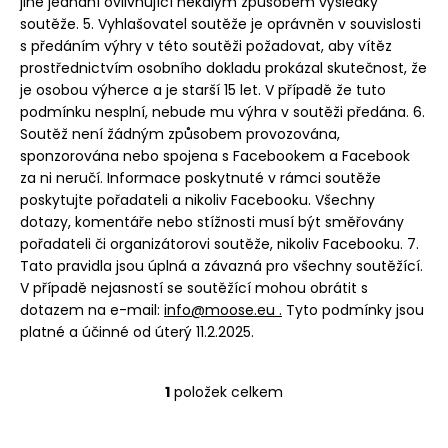
jiné jednání ovlivňující nekalým způsobem výsledky
soutěže. 5. Vyhlašovatel soutěže je oprávněn v souvislosti
s předáním výhry v této soutěži požadovat, aby vítěz
prostřednictvím osobního dokladu prokázal skutečnost, že
je osobou výherce a je starší 15 let. V případě že tuto
podmínku nesplní, nebude mu výhra v soutěži předána. 6.
Soutěž není žádným způsobem provozována,
sponzorována nebo spojena s Facebookem a Facebook
za ni neručí. Informace poskytnuté v rámci soutěže
poskytujte pořadateli a nikoliv Facebooku. Všechny
dotazy, komentáře nebo stížnosti musí být směřovány
pořadateli či organizátorovi soutěže, nikoliv Facebooku. 7.
Tato pravidla jsou úplná a závazná pro všechny soutěžící.
V případě nejasností se soutěžící mohou obrátit s
dotazem na e-mail:
info@moose.eu .
Tyto podmínky jsou
platné a účinné od úterý 11.2.2025.
1
položek celkem
O
v
l