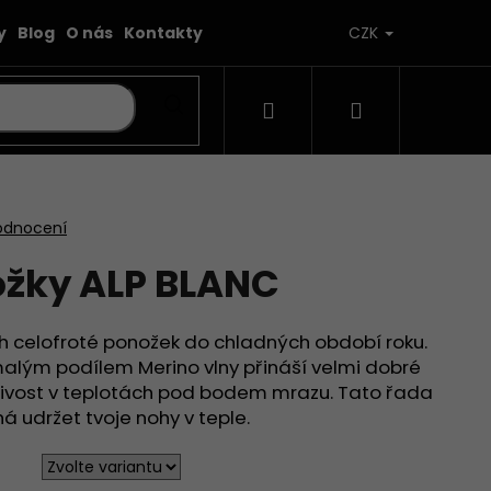
y
Blog
O nás
Kontakty
CZK
Hledat
Přihlášení
Nákupní
košík
odnocení
ožky ALP BLANC
ch celofroté ponožek do chladných období roku.
alým podílem Merino vlny přináší velmi dobré
jivost v teplotách pod bodem mrazu. Tato řada
udržet tvoje nohy v teple.
 BĚŽECKÉ PONOŽKY