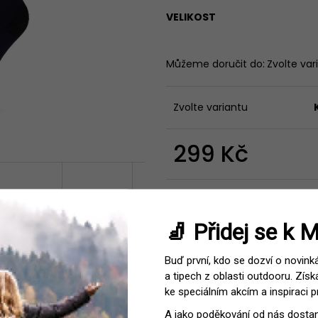
ULTRAMARATON
199 Kč
VELIKOST
249 Kč
Můžeme doručit do:
Zvolte var
Zvolte variantu
299 Kč
Měrná
cena:
Kategorie
:
Ponožky
EAN
:
Zvolte 
🧦 Přidej se k 
Barva
:
Modrá,
Materiál
:
Vlna
,
El
S/38-39
Buď první, kdo se dozví o novink
Velikost
:
3XL/48
a tipech z oblasti outdooru. Získ
Vrstva
:
1. vrstva
ke speciálním akcím a inspiraci p
Období
:
Zimní
A jako poděkování od nás dost
Pohlaví
:
Uni