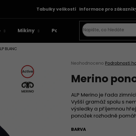
Tabulky velikostí
Informace pro zákazník
o
Mikiny
Poukazy
Co potřebujete najít?
LP BLANC
HLEDAT
Průměrné
Neohodnoceno
Podrobnosti h
hodnocení
Merino pon
produktu
je
0,0
Doporučujeme
z
ALP Merino je řada zimní
5
Vyšší gramáž spolu s nem
hvězdiček.
výsledky a příjemnou hře
ponožek rozhodně pomáhá 
BARVA
MERINO PONOŽKY ORLIK KUDYTUDY
CELOELASTICKÉ