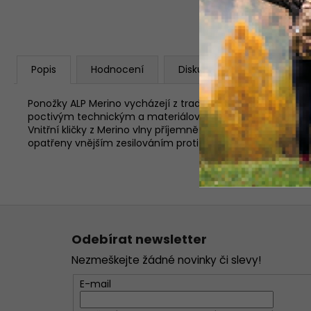
Popis
Hodnocení
Diskuze
Ponožky ALP Merino vycházejí z tradičního pojetí zimních
poctivým technickým a materiálovým řešením. Vyrobeny jso
Vnitřní kličky z Merino vlny příjemně hřejí a zároveň přiná
opatřeny vnějším zesilováním proti oděru. Jako vždy jso
Z
á
Odebírat newsletter
p
Nezmeškejte žádné novinky či slevy!
a
t
E-mail
í