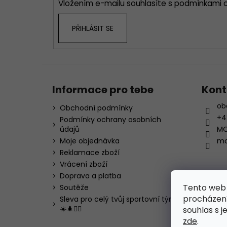
Vložením e-mailu souhlasíte s
podmínkami o
PŘIHLÁSIT SE
Informace pro tebe
Kont
ob
Obchodní podmínky
+4
Podmínky ochrany osobních
údajů
MO
Moje objednávka
mo
Reklamace zboží
Vrácení zboží
Doprava a platba
Tento web 
Soutěže
procházení
Sleva pro celý tvůj sportovní tým!
☀️🌲🏃‍♂️
souhlas s j
zde
.