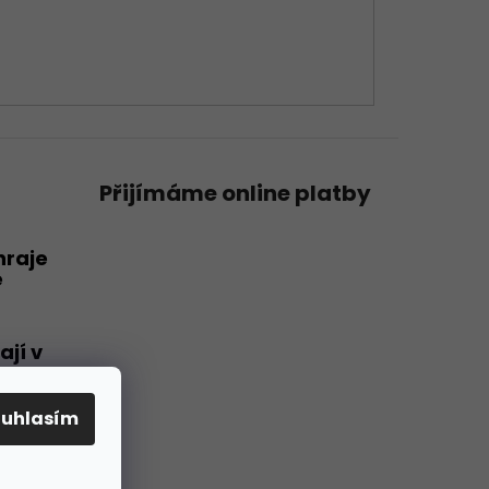
Přijímáme online platby
hraje
e
ají v
u
ouhlasím