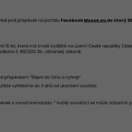
ULTRAMARATON
199 Kč
249 Kč
di pod příspěvek na portálu
Facebook
Moose.eu
do úterý 25
ší 15 let, která má trvalé bydliště na území České republiky (d
zákona č. 89/2012 Sb., občanský zákoník.
 příspěvkem “Šlápni do toho a vyhraj!”.
outěže vyhlásíme do 3 dnů od ukončení soutěže.
pěvek a označí kamaráda. * Každý soutěžící se může zúčastnit 