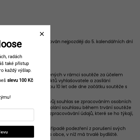
Moose
Výherce bude kontaktován nejpozději do 5. kalendářních dní
ách, radách
áš také přístup
ro každý výšlap.
sobních údajů jím nahlášených v rámci soutěže za účelem
aneš
slevu 100 Kč
jakož i nabízení produktů vyhlašovatele a zasílání
polečnosti, a to po dobu 10 let ode dne začátku soutěže s
 týmu!
30. Soutěžící má právo svůj souhlas se zpracováním osobních
čení vyhlašovateli. Odvolání souhlasu během trvání soutěže
řístupu k informacím o zpracovávání údajů, které se ho týkají,
ích předpisů.
Praha 7, PSČ 170 00 v případě podezření z porušení svých
slevu
svého jména, příjmení a obce, v níž má trvalé bydliště.