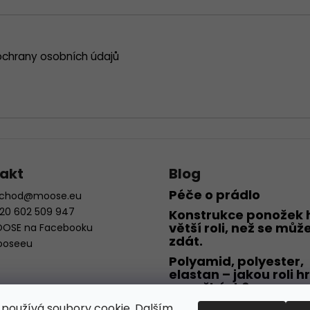
chrany osobních údajů
akt
Blog
Péče o prádlo
chod
@
moose.eu
20 602 509 947
Konstrukce ponožek 
větší roli, než se můž
OSE na Facebooku
zdát.
oseeu
Polyamid, polyester,
elastan – jakou roli hr
ponožkách?
Merino vlna – opravd
používá soubory cookie. Dalším