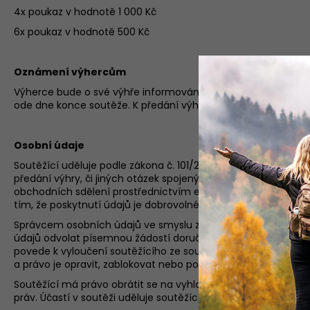
4x poukaz v hodnotě 1 000 Kč
6x poukaz v hodnotě 500 Kč
Oznámení výhercům
Výherce bude o své výhře informován prostřednictvím Faceb
ode dne konce soutěže. K předání výhry dojde do 7 dnů od v
Osobní údaje
Soutěžící uděluje podle zákona č. 101/2000 Sb., o ochraně o
předání výhry, či jiných otázek spojených se soutěží a za úč
obchodních sdělení prostřednictvím elektronických prostředk
tím, že poskytnutí údajů je dobrovolné.
Správcem osobních údajů ve smyslu zákona je společnost PUMA
údajů odvolat písemnou žádostí doručenou na adresu sídla v
povede k vyloučení soutěžícího ze soutěže. Soutěžící má dále 
a právo je opravit, zablokovat nebo požadovat jejich likvidac
Soutěžící má právo obrátit se na vyhlašovatele nebo přímo n
práv. Účastí v soutěži uděluje soutěžící pro případ, že se st