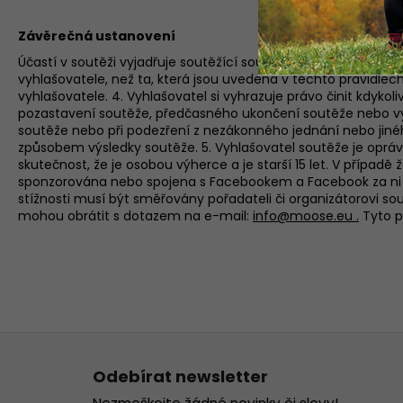
Závěrečná ustanovení
Účastí v soutěži vyjadřuje soutěžící souhlas s pravidly a podm
vyhlašovatele, než ta, která jsou uvedena v těchto pravidlec
vyhlašovatele. 4. Vyhlašovatel si vyhrazuje právo činit kdyko
pozastavení soutěže, předčasného ukončení soutěže nebo vyl
soutěže nebo při podezření z nezákonného jednání nebo jinéh
způsobem výsledky soutěže. 5. Vyhlašovatel soutěže je opráv
skutečnost, že je osobou výherce a je starší 15 let. V příp
sponzorována nebo spojena s Facebookem a Facebook za ni n
stížnosti musí být směřovány pořadateli či organizátorovi sou
mohou obrátit s dotazem na e-mail:
info@moose.eu .
Tyto p
Z
á
Odebírat newsletter
p