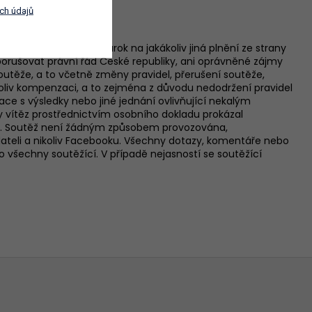
ch údajů
zavázán a ti nemají nárok na jakákoliv jiná plnění ze strany
eporušovat právní řád České republiky, ani oprávněné zájmy
soutěže, a to včetně změny pravidel, přerušení soutěže,
oliv kompenzaci, a to zejména z důvodu nedodržení pravidel
ce s výsledky nebo jiné jednání ovlivňující nekalým
y vítěz prostřednictvím osobního dokladu prokázal
a. 6. Soutěž není žádným způsobem provozována,
teli a nikoliv Facebooku. Všechny dotazy, komentáře nebo
ro všechny soutěžící. V případě nejasností se soutěžící