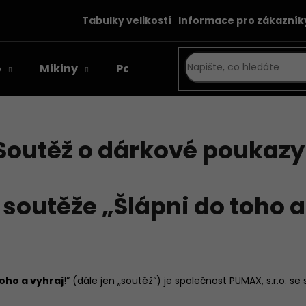
Tabulky velikostí
Informace pro zákazník
o
Mikiny
Poukazy
Co potřebujete najít?
Soutěž o dárkové poukazy
HLEDAT
 soutěže „Šlápni do toho a
Doporučujeme
toho a vyhraj
!” (dále jen „soutěž“) je společnost PUMAX, s.r.o. se
MERINO PONOŽKY ORLIK KUDYTUDY
CELOELASTICKÉ