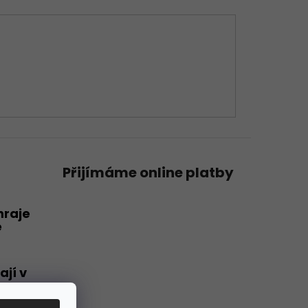
Přijímáme online platby
hraje
e
ají v
u