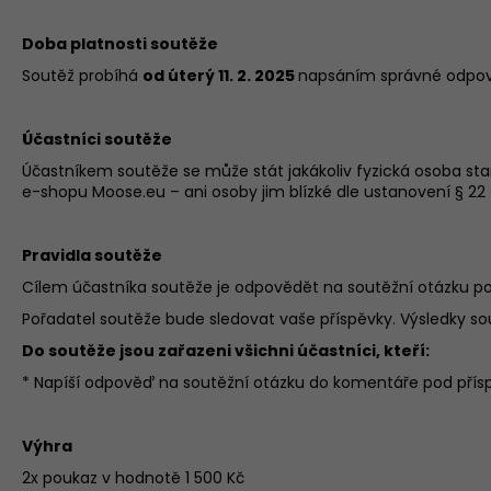
159 Kč
Doba platnosti soutěže
Soutěž probíhá
od úterý 11. 2. 2025
napsáním správné odpově
Účastníci soutěže
Účastníkem soutěže se může stát jakákoliv fyzická osoba star
e-shopu Moose.eu – ani osoby jim blízké dle ustanovení § 22 
Pravidla soutěže
Cílem účastníka soutěže je odpovědět na soutěžní otázku pod
Pořadatel soutěže bude sledovat vaše příspěvky. Výsledky s
Do soutěže jsou zařazeni všichni účastníci, kteří:
* Napíší odpověď na soutěžní otázku do komentáře pod přís
Výhra
2x poukaz v hodnotě 1 500 Kč