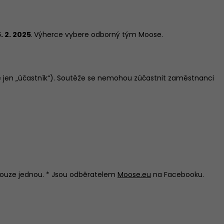
. 2. 2025
.
Výherce vybere odborný tým Moose.
ále jen „účastník“). Soutěže se nemohou zúčastnit zaměstnanci
pouze jednou. * Jsou odběratelem
Moose.eu
na Facebooku.