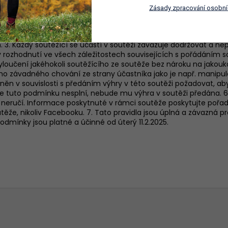
Zásady zpracování osobní
ínkami soutěže. 2. Vyhlašovatel tímto není vůči soutěžícím jinak 
h. 3. Každý soutěžící se účastí v soutěži zavazuje dodržovat a n
liv rozhodnutí ve všech záležitostech souvisejících s pořádáním 
oučení jakéhokoli soutěžícího ze soutěže bez nároku na jakouk
o závadného chování ze strany účastníka jako je např. manipula
něn v souvislosti s předáním výhry v této soutěži požadovat, ab
adě že tuto podmínku nesplní, nebude mu výhra v soutěži předán
eručí. Informace poskytnuté v rámci soutěže poskytujte pořada
těže, nikoliv Facebooku. 7. Tato pravidla jsou úplná a závazná p
odmínky jsou platné a účinné od úterý 11.2.2025.