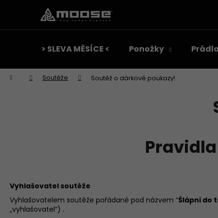
K
Přejít
na
o
obsah
Zpět
Zpět
š
do
do
í
> SLEVA MĚSÍCE <
Ponožky
Prádl
k
obchodu
obchodu
Domů
Soutěže
Soutěž o dárkové poukazy!
Pravidla
Vyhlašovatel soutěže
Vyhlašovatelem soutěže pořádané pod názvem “
Šlápni do 
„vyhlašovatel“) .
CYKLISTCKÉ PONOŽKY FRESH 20