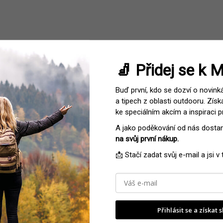
🧦 Přidej se k 
ooku, následně po výherci bude požadováno ověření jeho účtu. 
yhlášení výherce.
Buď první, kdo se dozví o novink
a tipech z oblasti outdooru. Získ
ke speciálním akcím a inspiraci p
sobních údajů (dále jen „zákon“) svůj souhlas se zpracováním o
A jako poděkování od nás dost
elem informování o dalších marketingových akcích vyhlašovatele, 
ů dle zákona č. 480/2004 Sb., o některých službách informační s
na svůj první nákup.
📩 Stačí zadat svůj e-mail a jsi v
X, s.r.o. se sídlem Na Klinkách 173/2, 67401 Třebíč, IČ 469817
yhlašovatele. Odvolání souhlasu je účinné okamžikem jeho doru
práva dle § 12 a § 21 zákona č. 101/2000 Sb., tj. zejména právo p
i, jakož i právo na náhradu případné újmy podle příslušných právn
a Úřad pro ochranu osobních údajů, na adrese Pplk. Sochora 27, 
Přihlásit se a získat 
ane výhercem některé z cen, vyhlašovateli souhlas s uveřejněním 