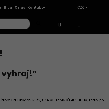
y
Blog
O nás
Kontakty
CZK
Hledat
Přihlášení
Nákupní
košík
!
 vyhraj!“
 sídlem Na Klinkách 173/2, 674 01 Třebíč, IČ 46981730, (dále jen
 BĚŽECKÉ PONOŽKY