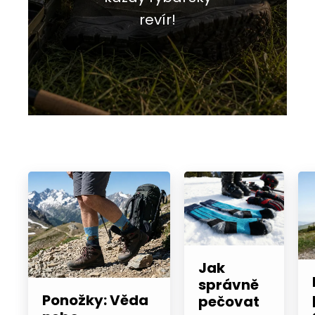
revír!
Jak
správně
Ponožky: Věda
pečovat