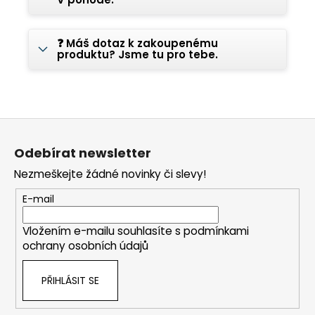
❓ Máš dotaz k zakoupenému
produktu? Jsme tu pro tebe.
Z
á
Odebírat newsletter
p
Nezmeškejte žádné novinky či slevy!
a
t
E-mail
í
Vložením e-mailu souhlasíte s
podmínkami
ochrany osobních údajů
PŘIHLÁSIT SE