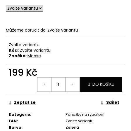
u
č
u
j
e
Můžeme doručit do:
Zvolte variantu
m
e
Zvolte variantu
Kód:
Zvolte variantu
CYKLISTICKÉ
Značka:
Moose
PONOŽKY
FRESH
10
199 Kč
139
Měrná
Kč
DO KOŠÍKU
cena:
Zeptat se
Sdílet
Kategorie
:
Ponožky na rybaření
EAN
:
Zvolte variantu
Barva
:
Zelená