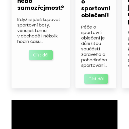
nebo
o
samozřejmost?
sportovní
oblečení!
Když si jdeš kupovat
sportovní boty,
Péče o
věnuješ tomu
sportovní
v obchodě i několik
oblečení je
hodin času...
důležitou
součástí
zdravého a
Číst dál
pohodlného
sportování...
Číst dál