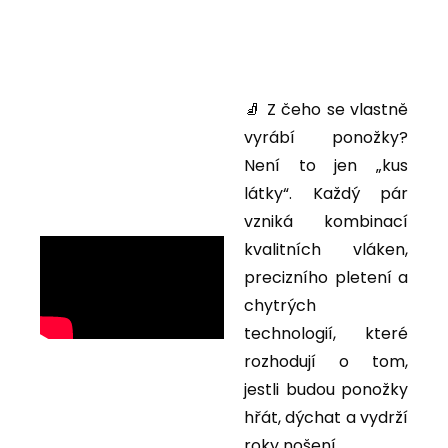
🧦 Z čeho se vlastně
vyrábí ponožky?
Není to jen „kus
látky“. Každý pár
vzniká kombinací
kvalitních vláken,
precizního pletení a
chytrých
technologií, které
rozhodují o tom,
jestli budou ponožky
hřát, dýchat a vydrží
roky nošení.