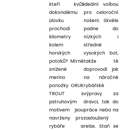
kteří kvůli
ideální volbou
dokonalému
pro celoroční
úlovku
nošení. Skvěle
prochodí
padne do
kilometry
nízkých i
kolem
středně
horských
vysokých bot,
potoků? Mírně
takže tě
snížené
doprovodí jak
merino
na náročné
ponožky ORLIK
rybářské
TROUT s
výpravy za
pstruhovým
dravci, tak do
motivem jsou
práce nebo na
navrženy pro
zasloužený
rybáře a
relax. Staň se