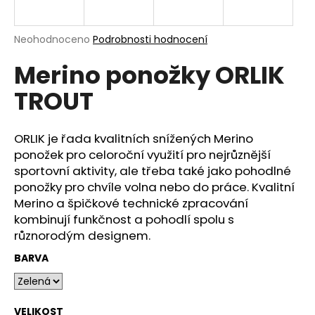
n
a
Průměrné
Neohodnoceno
Podrobnosti hodnocení
j
hodnocení
í
Merino ponožky ORLIK
produktu
je
t
TROUT
0,0
?
z
5
hvězdiček.
ORLIK je řada kvalitních snížených Merino
ponožek pro celoroční využití pro nejrůznější
sportovní aktivity, ale třeba také jako pohodlné
HLEDAT
ponožky pro chvíle volna nebo do práce. Kvalitní
Merino a špičkové technické zpracování
kombinují funkčnost a pohodlí spolu s
různorodým designem.
D
o
BARVA
p
o
r
VELIKOST