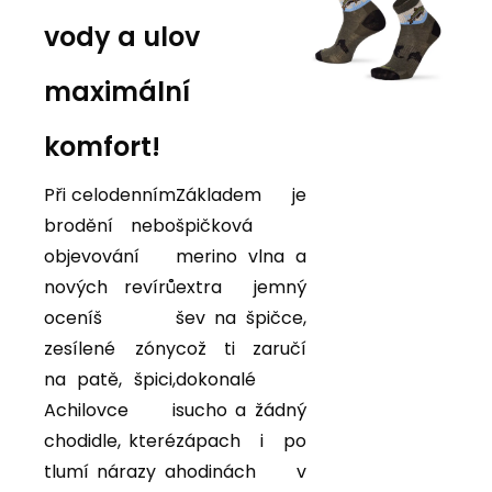
vody a ulov
maximální
komfort!
Při celodenním
Základem je
brodění nebo
špičková
objevování
merino vlna a
nových revírů
extra jemný
oceníš
šev na špičce,
zesílené zóny
což ti zaručí
na patě, špici,
dokonalé
Achilovce i
sucho a žádný
chodidle, které
zápach i po
tlumí nárazy a
hodinách v