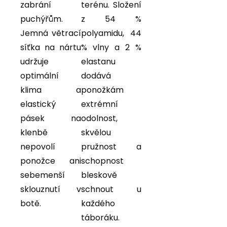
zabrání
terénu. Složení
puchýřům.
z 54 %
Jemná větrací
polyamidu, 44
síťka na nártu
% vlny a 2 %
udržuje
elastanu
optimální
dodává
klima a
ponožkám
elastický
extrémní
pásek na
odolnost,
klenbě
skvělou
nepovolí
pružnost a
ponožce ani
schopnost
sebemenší
bleskově
sklouznutí v
schnout u
botě.
každého
táboráku.