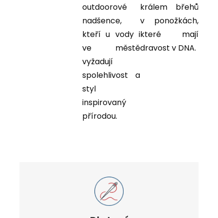
outdoorové
králem břehů
nadšence,
v ponožkách,
kteří u vody i
které mají
ve městě
dravost v DNA.
vyžadují
spolehlivost a
styl
inspirovaný
přírodou.