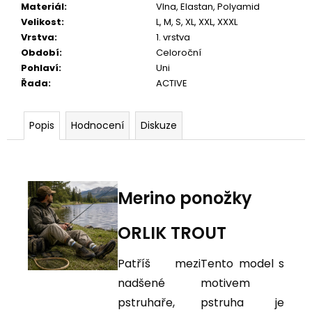
Materiál
:
Vlna
,
Elastan
,
Polyamid
Velikost
:
L, M, S, XL, XXL, XXXL
Vrstva
:
1. vrstva
Období
:
Celoroční
Pohlaví
:
Uni
Řada
:
ACTIVE
Popis
Hodnocení
Diskuze
Merino ponožky
ORLIK TROUT
Patříš mezi
Tento model s
nadšené
motivem
pstruhaře,
pstruha je