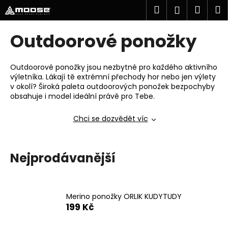
K
Přejít
Hledat
Náku
M
Přihlášen
na
o
obsah
Zpět
Zpět
košík
š
Outdoorové ponožky
í
k
C
Outdoorové ponožky jsou nezbytné pro každého aktivního
o
výletníka. Lákají tě extrémní přechody hor nebo jen výlety
v okolí? Široká paleta outdoorových ponožek bezpochyby
p
obsahuje i model ideální právě pro Tebe.
o
t
Chci se dozvědět víc
ř
e
Nejprodávanější
b
u
j
e
Merino ponožky ORLIK KUDYTUDY
199 Kč
t
e