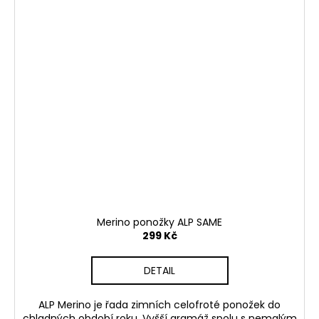
Merino ponožky ALP SAME
299 Kč
DETAIL
ALP Merino je řada zimních celofroté ponožek do
chladných období roku. Vyšší gramáž spolu s nemalým