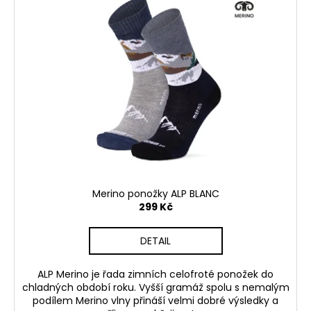
p
i
s
p
r
o
d
u
k
t
ů
Merino ponožky ALP BLANC
299 Kč
DETAIL
ALP Merino je řada zimních celofroté ponožek do
chladných období roku. Vyšší gramáž spolu s nemalým
podílem Merino vlny přináší velmi dobré výsledky a