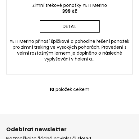
Zimní trekové ponožky YETI Merino
399 Kč
DETAIL
YETI Merino přináší špičkové a pohodlné řešení ponožek
pro zimní treking ve vysokých pohorách. Provedení s
velmi roztažným lemem je doplněno o následné
vyplyšování v holeni a...
10
položek celkem
O
v
l
á
Z
d
á
a
Odebírat newsletter
p
c
Nezmeškejte žádné novinky či slevy!