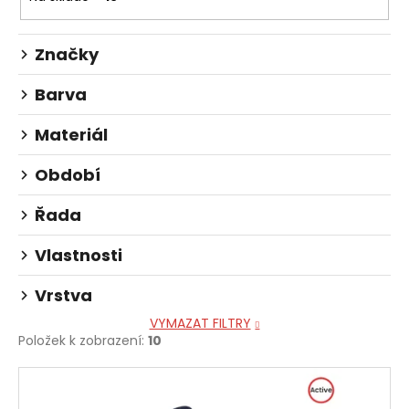
u
o
č
d
u
Značky
u
j
e
k
Barva
m
t
e
ů
Materiál
BĚŽECKÉ
Období
PONOŽKY
LIGHTSPEED
Řada
230
Kč
Vlastnosti
Vrstva
VYMAZAT FILTRY
Položek k zobrazení:
10
V
ý