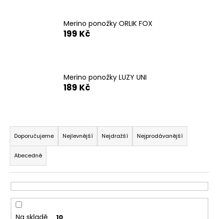
n
a
Merino ponožky ORLIK FOX
j
199 Kč
í
t
?
Merino ponožky LUZY UNI
189 Kč
Ř
HLEDAT
a
Doporučujeme
Nejlevnější
Nejdražší
Nejprodávanější
z
Abecedně
e
D
n
o
p
í
o
p
r
r
Na skladě
10