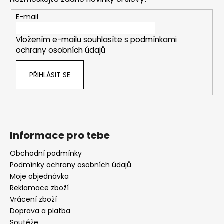
í
a
p
t
E-mail
r
í
v
Vložením e-mailu souhlasíte s
podmínkami
k
ochrany osobních údajů
y
v
PŘIHLÁSIT SE
ý
p
i
s
u
Informace pro tebe
Obchodní podmínky
Podmínky ochrany osobních údajů
Moje objednávka
Reklamace zboží
Vrácení zboží
Doprava a platba
Soutěže