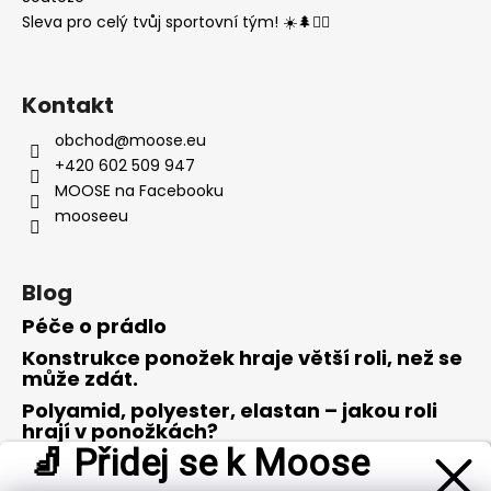
Sleva pro celý tvůj sportovní tým! ☀️🌲🏃‍♂️
Kontakt
obchod
@
moose.eu
+420 602 509 947
MOOSE na Facebooku
mooseeu
Blog
Péče o prádlo
Konstrukce ponožek hraje větší roli, než se
může zdát.
Polyamid, polyester, elastan – jakou roli
hrají v ponožkách?
🧦 Přidej se k Moose
Merino vlna – opravdu zázrak přírody?