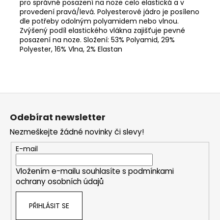
pro správné posazení na noze celo elastická a v
provedení pravá/levá. Polyesterové jádro je posíleno
dle potřeby odolným polyamidem nebo vlnou.
Zvýšený podíl elastického vlákna zajišťuje pevné
posazení na noze. Složení: 53% Polyamid, 29%
Polyester, 16% Vlna, 2% Elastan
Z
á
Odebírat newsletter
p
Nezmeškejte žádné novinky či slevy!
a
t
E-mail
í
Vložením e-mailu souhlasíte s
podmínkami
ochrany osobních údajů
PŘIHLÁSIT SE