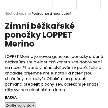
n
a
Průměrné
Neohodnoceno
Podrobnosti hodnocení
j
hodnocení
í
Zimní běžkařské
produktu
je
t
ponožky LOPPET
0,0
?
z
Merino
5
hvězdiček.
LOPPET Merino je novou generací ponožky určené
HLEDAT
běžkařům. Celo elastická konstrukce dobře sedí
na noze. Přidané vlněné plyšování v patě, špici a
chodidle příjemně hřeje. Kotník a holeň jsou
chráněny mikroplyší. Otlakům na prstech
D
pomáhá předejít plochý šev, oblékání je snazší
o
díky vysoce elastickému lemu.
p
o
BARVA
r