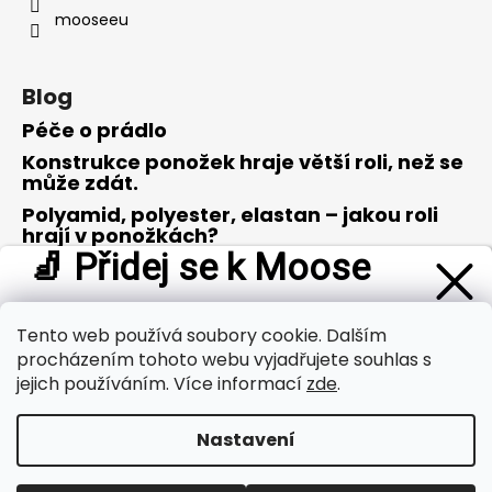
mooseeu
Blog
Péče o prádlo
Konstrukce ponožek hraje větší roli, než se
může zdát.
Polyamid, polyester, elastan – jakou roli
hrají v ponožkách?
🧦 Přidej se k Moose
Merino vlna – opravdu zázrak přírody?
Buď první, kdo se dozví o
novinkách a tipech z oblasti
outdooru
. A jako poděkování od nás dostaneš
slevu 100 Kč
Tento web používá soubory cookie. Dalším
Přijímáme online platby
na svůj první nákup
.
procházením tohoto webu vyjadřujete souhlas s
jejich používáním. Více informací
zde
.
Nastavení
Přihlásit se a získat slevu
Vytvořil Shoptet
Copyright 2026
MOOSE
. Všechna práva vyhrazena.
Zásady zpracování osobních údajů