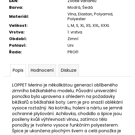
EAN
:
Zvolte variantu
Barva
:
Modrá, Šedá
Vlna
,
Elastan
,
Polyamid
,
Materiál
:
Polyester
Velikost
:
L, M, S, XL, XS, XXL, XXXL
Vrstva
:
1. vrstva
Období
:
Zimní
Pohlaví
:
Uni
Řada
:
PROFI
Popis
Hodnocení
Diskuze
LOPPET Merino je několikátou generací oblíbeného
zimního běžkařského modelu. Původní univerzální
ponožka byla upravena s ohledem na požadavky
běžkařů a běžkařské boty. Lem je pro snazší oblékání
vysoce roztažný. Na kotníku, holeni a nártu se jemné
ochranné plyšování. Achilovka, chodidlo a špice jsou
posíleny kvůli výhřevnosti vlnou, zatímco tělo
ponožky je tvořeno vysoce funkčním polyesterem.
Špice je ukončena plochým švem a celá ponožka je