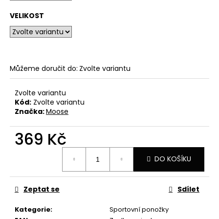
u
č
VELIKOST
u
j
e
m
e
Můžeme doručit do:
Zvolte variantu
BĚŽECKÉ
Zvolte variantu
PONOŽKY
Kód:
Zvolte variantu
LIGHTSPEED
Značka:
Moose
230
Kč
369 Kč
Měrná
DO KOŠÍKU
cena:
Zeptat se
Sdílet
Kategorie
:
Sportovní ponožky