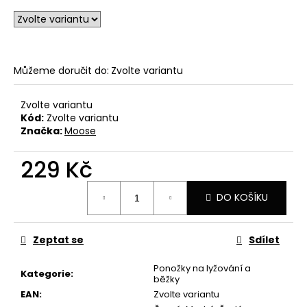
u
č
u
j
e
Můžeme doručit do:
Zvolte variantu
m
e
Zvolte variantu
Kód:
Zvolte variantu
CYKLISTICKÉ
Značka:
Moose
PONOŽKY
FRESH
15
229 Kč
149
Měrná
Kč
DO KOŠÍKU
cena:
Zeptat se
Sdílet
Ponožky na lyžování a
Kategorie
:
běžky
EAN
:
Zvolte variantu