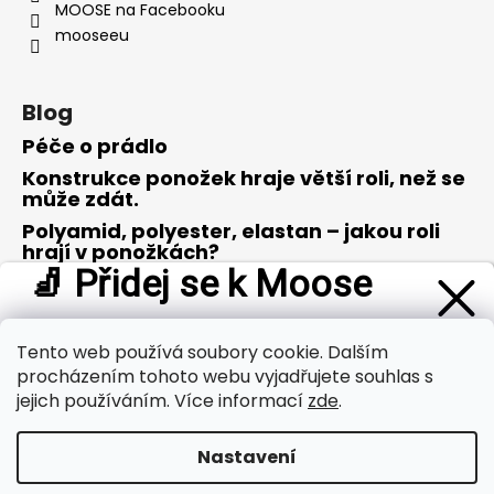
MOOSE na Facebooku
mooseeu
Blog
Péče o prádlo
Konstrukce ponožek hraje větší roli, než se
může zdát.
Polyamid, polyester, elastan – jakou roli
hrají v ponožkách?
🧦 Přidej se k Moose
Merino vlna – opravdu zázrak přírody?
Buď první, kdo se dozví o
novinkách a tipech z oblasti
outdooru
. A jako poděkování od nás dostaneš
slevu 100 Kč
Tento web používá soubory cookie. Dalším
Přijímáme online platby
na svůj první nákup
.
procházením tohoto webu vyjadřujete souhlas s
jejich používáním. Více informací
zde
.
Nastavení
Přihlásit se a získat slevu
Vytvořil Shoptet