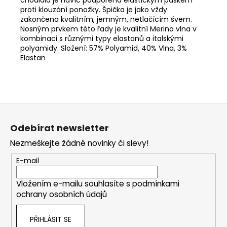
proti klouzání ponožky. Špička je jako vždy
zakončena kvalitním, jemným, netlačícím švem.
Nosným prvkem této řady je kvalitní Merino vlna v
kombinaci s různými typy elastanů a italskými
polyamidy. Složení: 57% Polyamid, 40% Vlna, 3%
Elastan
Z
á
Odebírat newsletter
p
Nezmeškejte žádné novinky či slevy!
a
t
E-mail
í
Vložením e-mailu souhlasíte s
podmínkami
ochrany osobních údajů
PŘIHLÁSIT SE