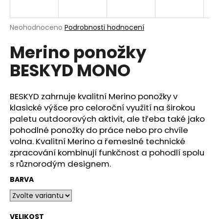
n
a
Průměrné
Neohodnoceno
Podrobnosti hodnocení
j
hodnocení
í
Merino ponožky
produktu
je
t
BESKYD MONO
0,0
?
z
5
hvězdiček.
BESKYD zahrnuje kvalitní Merino ponožky v
klasické výšce pro celoroční využití na širokou
paletu outdoorových aktivit, ale třeba také jako
HLEDAT
pohodlné ponožky do práce nebo pro chvíle
volna. Kvalitní Merino a řemeslné technické
zpracování kombinují funkčnost a pohodlí spolu
s různorodým designem.
D
o
BARVA
p
o
r
VELIKOST