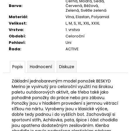
Černá, Modrá, Šedá,
Barva
:
Červená, Béžová,
Zelená, Světle zelená
Materiál
:
Vlna
,
Elastan
,
Polyamid
Velikost
:
L, M, S, XL, XXL, XXXL
Vrstva
:
1. vrstva
Období
:
Celoroční
Pohlaví
:
Uni
Řada
:
ACTIVE
Popis
Hodnocení
Diskuze
Základní jednobarevným model ponožek BESKYD
Merino je vyvinutý pro celoroční využití na širokou
paletu outdoorových aktivit, ale třeba také jako
pohodlné ponožky do práce nebo pro zábavu.
Ponožky jsou v hladkém provedení s jemnou větrací
síťkou na nártu. Vyrobeny jsou v klasické výšce,
dobře tedy padnou i do vyšších bot. Zachovávají si
sportovní střih, Achilovka, pata, špice i část chodidla
jsou opatřena dodatečným zesilováním. Klenba
chodidla je navíc podpořena elastickým páskem